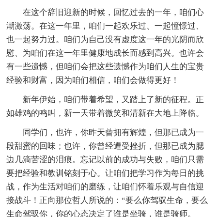
在这个辞旧迎新的时候，回忆过去的一年，咱们心
潮激荡。在这一年里，咱们一起欢乐过、一起憧憬过、
也一起努力过。咱们为自己没有虚度这一年的光阴而欣
慰、为咱们在这一年里健康地成长而感到高兴。也许会
有一些遗憾，但咱们会把这些遗憾作为咱们人生的宝贵
经验和财富，因为咱们相信，咱们会做得更好！
新年伊始，咱们带着希望，又踏上了新的征程。正
如雄鸡的鸣叫，新一天带着微笑和清新在大地上降临。
同学们，也许，你昨天曾拥有辉煌，但那已成为一
段甜蜜的回味；也许，你曾经遭受挫折，但那已成为腮
边几滴苦涩的泪痕。忘记以前的成功与失败，咱们只需
要把经验和教训铭刻于心。让咱们把学习作为每日的挑
战，作为生活对咱们的磨练，让咱们怀着乐观与自信迎
接战斗！正向那位哲人所说的：“要么你驾驭生命，要么
生命驾驭你，你的心态决定了谁是坐骑，谁是骑师。