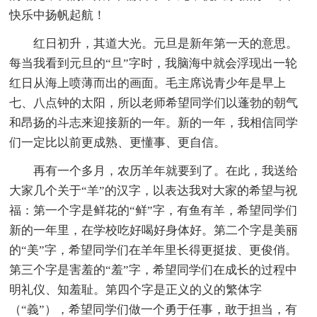
快乐中扬帆起航！
红日初升，其道大光。元旦是新年第一天的意思。
每当我看到元旦的“旦”字时，我脑海中就会浮现出一轮
红日从海上喷薄而出的画面。毛主席说青少年是早上
七、八点钟的太阳，所以老师希望同学们以蓬勃的朝气
和昂扬的斗志来迎接新的一年。新的一年，我相信同学
们一定比以前更成熟、更懂事、更自信。
再有一个多月，农历羊年就要到了。在此，我送给
大家几个关于“羊”的汉字，以表达我对大家的希望与祝
福：第一个字是鲜花的“鲜”字，有鱼有羊，希望同学们
新的一年里，在学校吃好喝好身体好。第二个字是美丽
的“美”字，希望同学们在羊年里长得更挺拔、更俊俏。
第三个字是害羞的“羞”字，希望同学们在成长的过程中
明礼仪、知羞耻。第四个字是正义的义的繁体字
（“義”），希望同学们做一个勇于任事，敢于担当，有