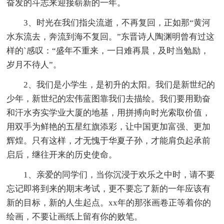
奋发的斗志来迎接崭新的一年。
3、时光在我们指尖流逝，不再复回，正如那“黄河
水东流去，奔流到海不复回。”东晋诗人陶渊明曾有过这
样的`感叹：“盛年不重来，一日难再晨，及时当勉励，
岁月不待人”。
2、我们是小学生，是初升的太阳。我们是新世纪的
少年，新世纪的宏伟蓝图靠我们去描绘。我们要用勤奋
和汗水夯实学业大厦的地基，用拼搏向时光索取价值，
用双手为鲜艳的五星红旗添彩，让中国更加富强、更加
辉煌。只有这样，才无愧于华夏子孙，才能肩负起承前
启后，继往开来的历史使命。
1、亲爱的同学们，当你沉浸于欢乐之中时，请不要
忘记即将到来的期末考试，更不要忘了新的一年应该有
新的目标，新的人生起点。xx年的那张画卷正等着你的
绘画，不要让画纸上留有你的败笔。