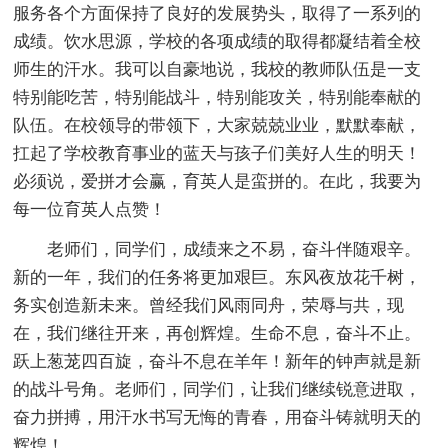
服务各个方面保持了良好的发展势头，取得了一系列的
成绩。饮水思源，学校的各项成绩的取得都凝结着全校
师生的汗水。我可以自豪地说，我校的教师队伍是一支
特别能吃苦，特别能战斗，特别能攻关，特别能奉献的
队伍。在校领导的带领下，大家兢兢业业，默默奉献，
扛起了学校教育事业的蓝天与孩子们美好人生的明天！
必须说，爱拼才会赢，育英人是蛮拼的。在此，我要为
每一位育英人点赞！
老师们，同学们，成绩来之不易，奋斗伴随艰辛。
新的一年，我们的任务将更加艰巨。东风夜放花千树，
务实创造新未来。曾经我们风雨同舟，荣辱与共，现
在，我们继往开来，再创辉煌。生命不息，奋斗不止。
跃上葱茏四百旋，奋斗不息在羊年！新年的钟声就是新
的战斗号角。老师们，同学们，让我们继续锐意进取，
奋力拼搏，用汗水书写无悔的青春，用奋斗铸就明天的
辉煌！