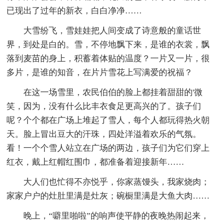
已现出了过年的新衣，白白净净……
大雪纷飞，雪娃娃把人间变成了诗意般的童话世
界，到处是白的。雪，不停地飘下来，是谁的衣裳，飘
落到麦苗的身上，积蓄着体贴的温度？一片又一片，很
多片，是谁的知音，在片片雪花上写满爱的祝福？
在这一场雪里，农民伯伯的脸上都挂着甜甜的'微
笑，因为，没有什么比丰衣食足更高兴的了。孩子们
呢？个个都在广场上堆起了雪人，每个人都玩得热火朝
天。脸上冒出豆大的汗珠，四处洋溢着欢乐的气氛。
看！一个个雪人站立在广场的两边，孩子们为它们穿上
红衣，戴上红帽红围巾，都准备着迎接新年……
大人们也忙得不亦悦乎，你家蒸馒头，我家烧肉；
家家户户的灶肚里满是灶灰；碗橱里满是大鱼大肉……
晚上，“噼里啪啦”的响声使平静的夜晚热闹起来，