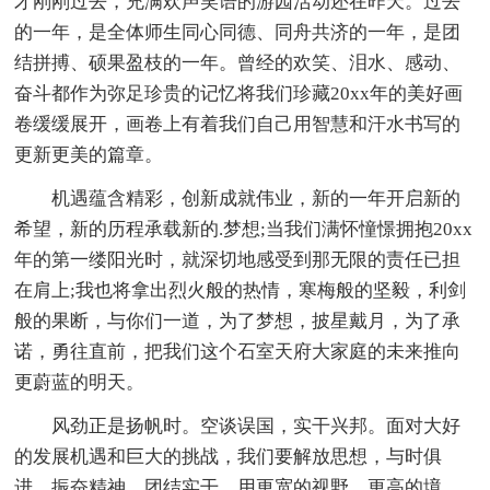
才刚刚过去，充满欢声笑语的游园活动还在昨天。过去
的一年，是全体师生同心同德、同舟共济的一年，是团
结拼搏、硕果盈枝的一年。曾经的欢笑、泪水、感动、
奋斗都作为弥足珍贵的记忆将我们珍藏20xx年的美好画
卷缓缓展开，画卷上有着我们自己用智慧和汗水书写的
更新更美的篇章。
机遇蕴含精彩，创新成就伟业，新的一年开启新的
希望，新的历程承载新的.梦想;当我们满怀憧憬拥抱20xx
年的第一缕阳光时，就深切地感受到那无限的责任已担
在肩上;我也将拿出烈火般的热情，寒梅般的坚毅，利剑
般的果断，与你们一道，为了梦想，披星戴月，为了承
诺，勇往直前，把我们这个石室天府大家庭的未来推向
更蔚蓝的明天。
风劲正是扬帆时。空谈误国，实干兴邦。面对大好
的发展机遇和巨大的挑战，我们要解放思想，与时俱
进，振奋精神，团结实干，用更宽的视野、更高的境