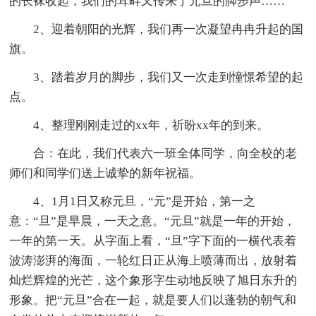
的长袜收起，我们的耳畔又传来了元旦的脚步声……
2、迎着朝阳的光辉，我们再一次凝望冉冉升起的国
旗。
3、踏着岁月的脚步，我们又一次走到憧憬希望的起
点。
4、整理刚刚走过的xx年，祈盼xx年的到来。
合：在此，我们代表六一班全体同学，向全校的老
师们和同学们送上诚挚的新年祝福。
4、1月1日又称元旦，“元”是开始，第一之
意：“旦”是早晨，一天之意。“元旦”就是一年的开始，
一年的第一天。从字面上看，“旦”字下面的一横代表着
波涛澎湃的海面，一轮红日正从海上喷薄而出，放射着
灿烂辉煌的光芒，这个象形字生动地反映了旭日东升的
形象。把“元旦”合在一起，就是要人们以蓬勃的朝气和