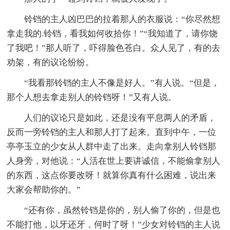
铃铛的主人凶巴巴的拉着那人的衣服说：“你尽然想
拿走我的.铃铛，看我如何收拾你！”“我知道了，请你饶
了我吧！”那人听了，吓得脸色苍白。众人见了，有的去
劝架，有的议论纷纷。
“我看那铃铛的主人不像是好人。”有人说。“但是，
那个人想去拿走别人的铃铛呀！”又有人说。
人们的议论只是如此，还是没有平息两人的矛盾，
反而一旁铃铛的主人和那人打了起来。直到中午，一位
亭亭玉立的少女从人群中走了出来。走向拿别人铃铛那
人身旁，对他说：“人活在世上要讲诚信，不能偷拿别人
的东西，这点你要改呀！就算你真有什么困难，说出来
大家会帮助你的。”
“还有你，虽然铃铛是你的，别人偷了你的，但是也
不能打他，以牙还牙，何时了呀！”少女对铃铛的主人说