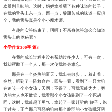
欢辨别苦味的。这时，妈妈拿着蘸了各种味道的筷子，
在我的舌头上东一点、西一点，酸甜苦咸的味道一应俱
全，我的舌头真是个小小魔术师。
有趣的实验结束了，呵呵！不亲身体验怎么会知道
舌头上的奥秘呢？
小学作文300字 篇3
在我的成长过程中没有帮助过多少人，可有一次，
我却帮助了一个人，那一次使我终身难忘。
那是在一个炎热的夏天，我出去散步，走着走着，
突然，听到了一阵救命声，回头一看，看到了一只大狗
在追咬一个小女孩，天啊！不得了，可我无能为力，旁
边的大人也不敢管，我看那个小女孩跑到了一个死胡
同，这时，我鼓起了勇气，拿起了一家赶驴的`鞭子，跑
了过去，正当那只可恶的狗向那个脆弱的小女孩呲牙咧