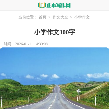
当前位置：
首页
>
作文大全
>
小学作文
小学作文300字
时间：2026-01-11 14:39:08