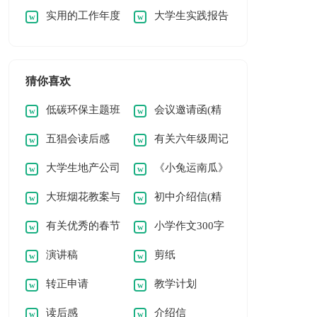
实用的工作年度
大学生实践报告
早安问候语语录集锦
安问候语语录19条
计划8篇[精选]
(通用2篇)
61条
猜你喜欢
低碳环保主题班
会议邀请函(精
五猖会读后感
有关六年级周记
会教案8篇(精)
选15篇)
大学生地产公司
《小兔运南瓜》
(13篇)
锦集八篇
大班烟花教案与
初中介绍信(精
假期社会实践报告
教案
有关优秀的春节
小学作文300字
反思
选15篇)
演讲稿
剪纸
小学作文锦集八篇
转正申请
教学计划
读后感
介绍信