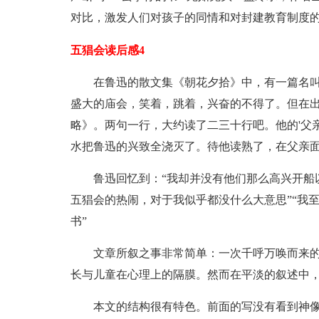
对比，激发人们对孩子的同情和对封建教育制度
五猖会读后感4
在鲁迅的散文集《朝花夕拾》中，有一篇名
盛大的庙会，笑着，跳着，兴奋的不得了。但在
略》。两句一行，大约读了二三十行吧。他的'父
水把鲁迅的兴致全浇灭了。待他读熟了，在父亲
鲁迅回忆到：“我却并没有他们那么高兴开船
五猖会的热闹，对于我似乎都没什么大意思”“我
书”
文章所叙之事非常简单：一次千呼万唤而来
长与儿童在心理上的隔膜。然而在平淡的叙述中
本文的结构很有特色。前面的写没有看到神