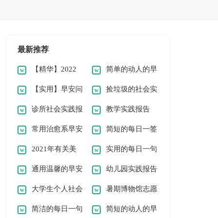
最新推荐
【精华】2022
简单的动人的早
【实用】早安问
捡垃圾的社会实
年动人的早安问候语
安问候语语录52条
诊所社会实践报
教学实践报告
候语语录汇编57条
践报告范文（通用
语录汇总70条
常用治愈系早安
简短的每日一签
告(优秀)
11篇）
2021年有关美
实用的每日一句
问候语语录汇总50
早安问候语语录集合
通用温馨的早安
幼儿园实践报告
好的早安问候语语录
早安问候语语录合集
句
52句
大学生个人社会
暑期博物馆志愿
问候语语录集锦50
范文
30句
53句
简洁的每日一句
简短的动人的早
实践报告[热]
者实践报告
条