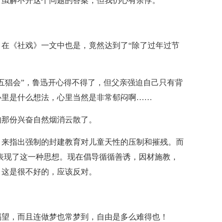
。虽解不开这个问题的答案，但我仍心有余悸。
在《社戏》一文中也是，竟然达到了“除了过年过节
五猖会”，鲁迅开心得不得了，但父亲强迫自己只有背
心里是什么想法，心里当然是非常郁闷啊……
的那份兴奋自然烟消云散了。
，来指出强制的封建教育对儿童天性的压制和摧残。而
表现了这一种思想。现在倡导循循善诱，因材施教，
，这是很不好的，应该反对。
渴望，而且连做梦也常梦到，自由是多么难得也！