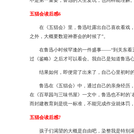
不是第一重要，鲁迅的天生爱玩，也同样能理解
五猖会读后感6
在《五猖会》里，鲁迅吐露出自己喜欢看戏，
之外，大概要数迎神赛会的时候了”。
在鲁迅小时候罕逢的一件盛事——“到关东看
过《鉴略》之后才可以看会。我自己是知道鲁迅
结果如何，即便背了出来了，自己心里初时
鲁迅在《五猖会》中，通过自己的亲身经历
在《百草园与三味书屋》一文中，鲁迅也不时的`
而封建教育则是统一标准，不能完成作业就体罚
五猖会读后感7
孩子们渴望的大概是自由吧，染整我是特别