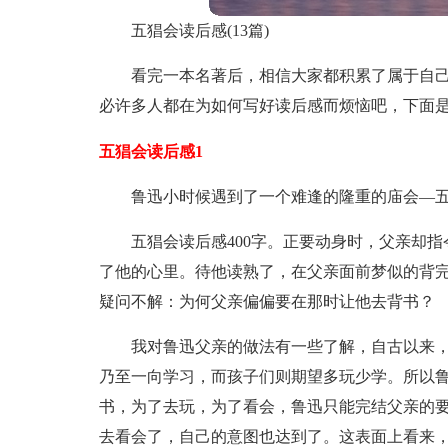
五猖会读后感(13篇)
看完一本名著后，相信大家都积累了属于自
必许多人都在为如何写好读后感而烦恼吧，下面
五猖会读后感1
鲁迅小时候遇到了一个难逢的隆重的庙会—
五猖会读后感400字。正要动身时，父亲却
了他的心里。待他读熟了，在父亲面前梦似的背
疑问不解：为何父亲偏偏要在那时让他去背书？
我对鲁迅父亲的做法有一些了解，自古以来，
乃至一向学习，而孩子们则期望多玩少学。所以
书，为了去玩，为了看会，鲁迅只能完结父亲的
去看会了，自己的意图也达到了。这表面上看来