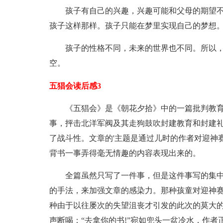
孩子有自己的兴趣，兴趣可能和父母的期望不
孩子这样那样。孩子只能在梦里实现自己的梦想
孩子的性格不同，未来的世界也不同。所以
空。
五猖会读后感3
《五猖会》是《朝花夕拾》中的一篇批判教
事，抨击北洋军阀及其走狗鼓吹封建教育和封建
了战斗性。文章的'主题是通过儿时的作者对迎神
背书一事弄得毫无情趣的内容表现出来的。
全篇虽然只写了一件事，但是这件事写的集
的手法，来加强文章的感染力。那种孩童对迎神赛
种由于以往屡次的失望沮丧才引发的此次的莫大的
声断喝：“去拿你的书!”宛如兜头一盆冷水，作者