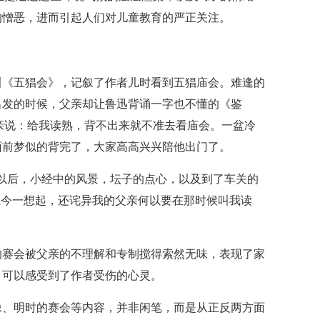
的憎恶，进而引起人们对儿童教育的严正关注。
叫《五猖会》，记叙了作者儿时看到五猖庙会。难逢的
出发的时候，父亲却让鲁迅背诵一字也不懂的《鉴
亲说：给我读熟，背不出来就不准去看庙会。一盆冷
面前梦似的背完了，大家高高兴兴陪他出门了。
以后，小经中的风景，坛子的点心，以及到了车关的
至今一想起，还诧异我的父亲何以要在那时候叫我读
的赛会被父亲的不理解和专制搅得索然无味，表现了家
，可以感受到了作者受伤的心灵。
像、明时的赛会等内容，并非闲笔，而是从正反两方面