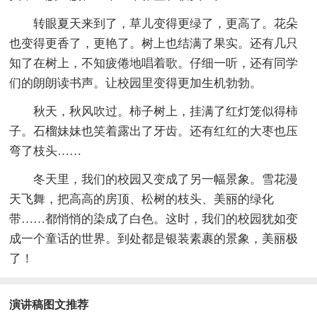
转眼夏天来到了，草儿变得更绿了，更高了。花朵
也变得更香了，更艳了。树上也结满了果实。还有几只
知了在树上，不知疲倦地唱着歌。仔细一听，还有同学
们的朗朗读书声。让校园里变得更加生机勃勃。
秋天，秋风吹过。柿子树上，挂满了红灯笼似得柿
子。石榴妹妹也笑着露出了牙齿。还有红红的大枣也压
弯了枝头……
冬天里，我们的校园又变成了另一幅景象。雪花漫
天飞舞，把高高的房顶、松树的枝头、美丽的绿化
带……都悄悄的染成了白色。这时，我们的校园犹如变
成一个童话的世界。到处都是银装素裹的景象，美丽极
了！
演讲稿图文推荐