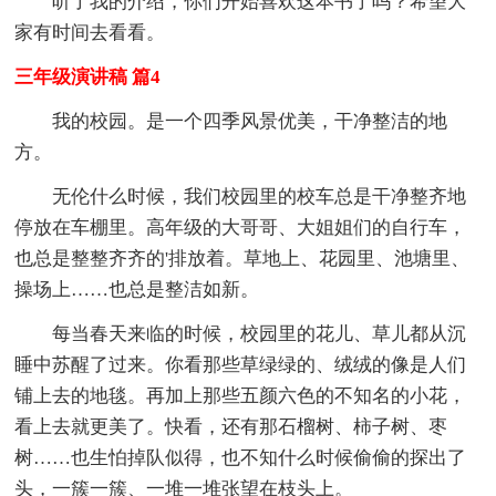
听了我的介绍，你们开始喜欢这本书了吗？希望大
家有时间去看看。
三年级演讲稿 篇4
我的校园。是一个四季风景优美，干净整洁的地
方。
无伦什么时候，我们校园里的校车总是干净整齐地
停放在车棚里。高年级的大哥哥、大姐姐们的自行车，
也总是整整齐齐的'排放着。草地上、花园里、池塘里、
操场上……也总是整洁如新。
每当春天来临的时候，校园里的花儿、草儿都从沉
睡中苏醒了过来。你看那些草绿绿的、绒绒的像是人们
铺上去的地毯。再加上那些五颜六色的不知名的小花，
看上去就更美了。快看，还有那石榴树、柿子树、枣
树……也生怕掉队似得，也不知什么时候偷偷的探出了
头，一簇一簇、一堆一堆张望在枝头上。