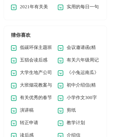
2021年有关美
实用的每日一句
问候语语录汇总50
早安问候语语录集合
好的早安问候语语录
早安问候语语录合集
句
52句
30句
53句
猜你喜欢
低碳环保主题班
会议邀请函(精
五猖会读后感
有关六年级周记
会教案8篇(精)
选15篇)
大学生地产公司
《小兔运南瓜》
(13篇)
锦集八篇
大班烟花教案与
初中介绍信(精
假期社会实践报告
教案
有关优秀的春节
小学作文300字
反思
选15篇)
演讲稿
剪纸
小学作文锦集八篇
转正申请
教学计划
读后感
介绍信