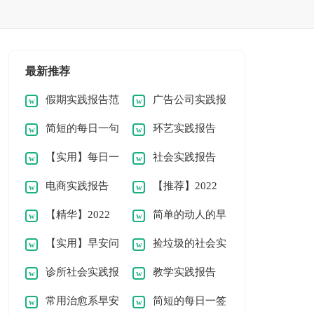
最新推荐
假期实践报告范
广告公司实践报
简短的每日一句
环艺实践报告
文
告
【实用】每日一
社会实践报告
早安问候语语录合集
电商实践报告
【推荐】2022
句早安问候语语录
(精)
33句
【精华】2022
简单的动人的早
年温暖的早安问候语
30条
【实用】早安问
捡垃圾的社会实
年动人的早安问候语
安问候语语录52条
语录22条
诊所社会实践报
教学实践报告
候语语录汇编57条
践报告范文（通用
语录汇总70条
常用治愈系早安
简短的每日一签
告(优秀)
11篇）