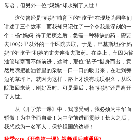
母语，但另外一位“妈妈”却永别了人世！
这位曾经是“妈妈”哺育下的'“孩子”在现场为同学们
讲述了三个故事，而我却只记住了一个令我最深刻的一
个：杨“妈妈”得了疟疾之后，急需一种稀缺的药，需要
去100公里以外的一个医院去取。于是，巴基斯坦的“妈
妈”的“孩子”和她的丈夫连夜去取药。在路上，车因为输
油管堵塞而不能前进，这时，那位“孩子”挺身而出，竟
然用嘴把输油管里的杂物一口一口的吸出来，在吐到旁
边的草坪上。就因为这样，路上才没有耽误很久，从医
院取回来药，刚好及时。可是最后，杨“妈妈”还是离开
了人世。
从《开学第一课》中，我感受到，我必须为中华而
骄傲！为中华而自豪！为中华前进而贡献！长大之后，
我想成为一名军人，保护祖国的边疆！
秋季cctv《开学第一课》视频观后感通用2