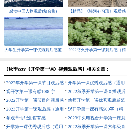
感动中国人物观后感(合集)
【精品】《银河补习班》观后感
大学生开学第一课优秀观后感范
2022防火开学第一课观后感（精
文（精选12篇）
选16篇）
【秋季cctv《开学第一课》视频观后感】相关文章：
2022年开学第一课节目观后感
开学第一课优秀观后感（通用
500字（通用10篇）
观开学第一课有感1000字
5篇）
2022秋季开学第一课直播观后
2022开学第一课节目的观后感
感范文（通用7篇）
幼师开学第一课优秀观后感范
范文（精选7篇）
2023开学第一课观后感（通用
文（精选8篇）
观开学第一课有感500字（精
26篇）
参观革命纪念馆有感
选10篇）
2023中央电视台开学第一课观
开学第一课优秀观后感（通用
后感（精选34篇）
2022秋季开学第一课六年级直