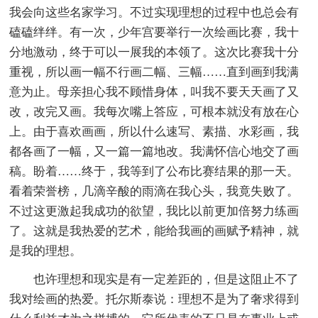
我会向这些名家学习。不过实现理想的过程中也总会有
磕磕绊绊。有一次，少年宫要举行一次绘画比赛，我十
分地激动，终于可以一展我的本领了。这次比赛我十分
重视，所以画一幅不行画二幅、三幅……直到画到我满
意为止。母亲担心我不顾惜身体，叫我不要天天画了又
改，改完又画。我每次嘴上答应，可根本就没有放在心
上。由于喜欢画画，所以什么速写、素描、水彩画，我
都各画了一幅，又一篇一篇地改。我满怀信心地交了画
稿。盼着……终于，我等到了公布比赛结果的那一天。
看着荣誉榜，几滴辛酸的雨滴在我心头，我竟失败了。
不过这更激起我成功的欲望，我比以前更加倍努力练画
了。这就是我热爱的艺术，能给我画的画赋予精神，就
是我的理想。
也许理想和现实是有一定差距的，但是这阻止不了
我对绘画的热爱。托尔斯泰说：理想不是为了奢求得到