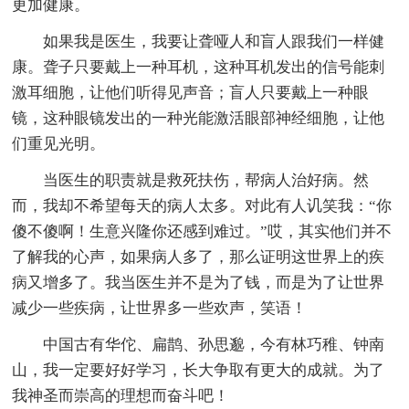
更加健康。
如果我是医生，我要让聋哑人和盲人跟我们一样健
康。聋子只要戴上一种耳机，这种耳机发出的信号能刺
激耳细胞，让他们听得见声音；盲人只要戴上一种眼
镜，这种眼镜发出的一种光能激活眼部神经细胞，让他
们重见光明。
当医生的职责就是救死扶伤，帮病人治好病。然
而，我却不希望每天的病人太多。对此有人讥笑我：“你
傻不傻啊！生意兴隆你还感到难过。”哎，其实他们并不
了解我的心声，如果病人多了，那么证明这世界上的疾
病又增多了。我当医生并不是为了钱，而是为了让世界
减少一些疾病，让世界多一些欢声，笑语！
中国古有华佗、扁鹊、孙思邈，今有林巧稚、钟南
山，我一定要好好学习，长大争取有更大的成就。为了
我神圣而崇高的理想而奋斗吧！