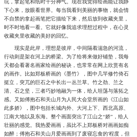
玩，拿起笔和纸时十分神气。现在我觉得绘画能让我静
下心来，放眼看世界。每当我看到美丽的事物，就会情
不自禁的拿起画笔把它描绘下来，然后放到收藏夹里，
时不时地看一看。它就好像我追求理想过程中，在心灵
收藏夹里收藏的美好的回忆。
现实是此岸，理想是彼岸，中间隔着湍急的河流，
行动则是架在河上的桥梁。为了给将来做好铺垫，我每
天都会看著名画家绘画的秘诀，也常常在网上欣赏有名
的画作。比如郑板桥画的《墨竹》，图中几竿修竹倚石
挺立，突兀的巨石之中长出一丛兰草。竹之劲、兰之
清、石之坚，三者巧妙地融为一体，给人坦荡与落拓之
感。又如傅抱石和关山月为人民大会堂所画的《江山如
此多娇》，图中包括长城内外、大河上下、西北高原、
江南大地以及东海。整个画面突出了江山之“娇”，给人
壮丽的感觉。我热爱画画，虽比不上郑板桥对画画如痴
如醉；傅抱石和关山月爱画画到了废寝忘食的'程度，但